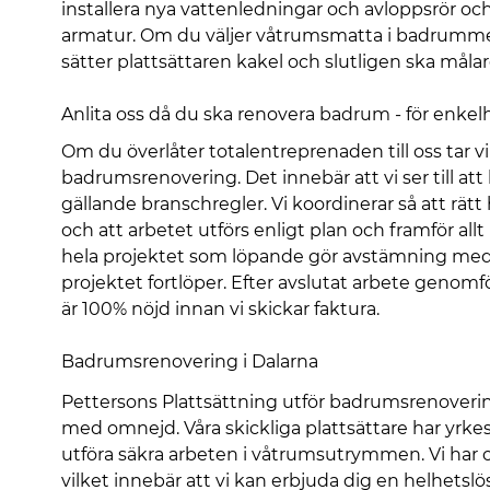
installera nya vattenledningar och avloppsrör och 
armatur. Om du väljer våtrumsmatta i badrummet 
sätter plattsättaren kakel och slutligen ska måla
Anlita oss då du ska renovera badrum - för enkel
Om du överlåter totalentreprenaden till oss tar v
badrumsrenovering. Det innebär att vi ser till at
gällande branschregler. Vi koordinerar så att rätt
och att arbetet utförs enligt plan och framför all
hela projektet som löpande gör avstämning med d
projektet fortlöper. Efter avslutat arbete genomf
är 100% nöjd innan vi skickar faktura.
Badrumsrenovering i Dalarna
Pettersons Plattsättning utför badrumsrenovering
med omnejd. Våra skickliga plattsättare har yrkes
utföra säkra arbeten i våtrumsutrymmen. Vi har oc
vilket innebär att vi kan erbjuda dig en helhets