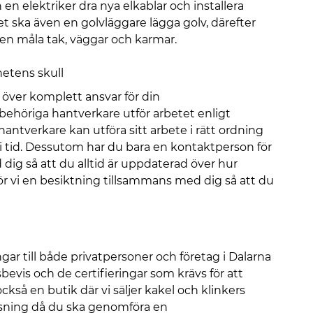
en elektriker dra nya elkablar och installera
ska även en golvläggare lägga golv, därefter
ren måla tak, väggar och karmar.
hetens skull
i över komplett ansvar för din
t behöriga hantverkare utför arbetet enligt
 hantverkare kan utföra sitt arbete i rätt ordning
t i tid. Dessutom har du bara en kontaktperson för
ig så att du alltid är uppdaterad över hur
ör vi en besiktning tillsammans med dig så att du
ar till både privatpersoner och företag i Dalarna
bevis och de certifieringar som krävs för att
kså en butik där vi säljer kakel och klinkers
lösning då du ska genomföra en