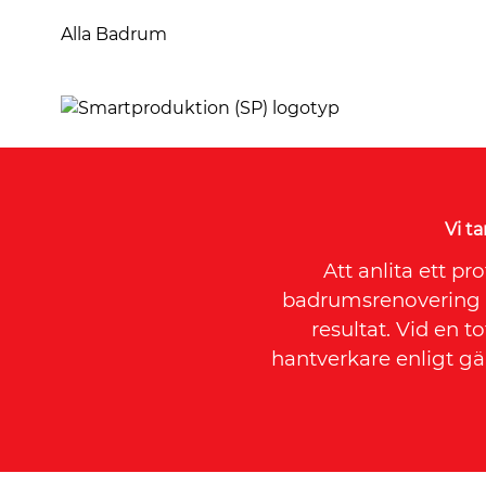
Alla Badrum
Vi t
Att anlita ett p
badrumsrenovering i 
resultat. Vid en 
hantverkare enligt gä