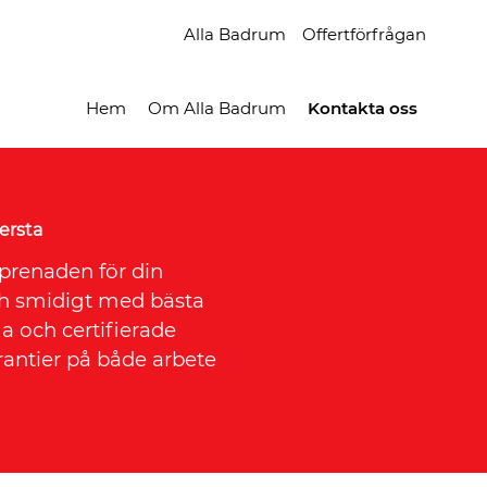
Alla Badrum
Offertförfrågan
Hem
Om Alla Badrum
Kontakta oss
ersta
eprenaden för din
och smidigt med bästa
a och certifierade
rantier på både arbete