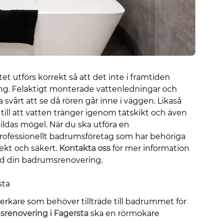
et utförs korrekt så att det inte i framtiden
ing. Felaktigt monterade vattenledningar och
a svårt att se då rören går inne i väggen. Likaså
a till att vatten tränger igenom tätskikt och även
bildas mögel. När du ska utföra en
professionellt badrumsföretag som har behöriga
ekt och säkert.
Kontakta oss
för mer information
ed din badrumsrenovering.
sta
rkare som behöver tillträde till badrummet för
renovering i Fagersta
ska en rörmokare